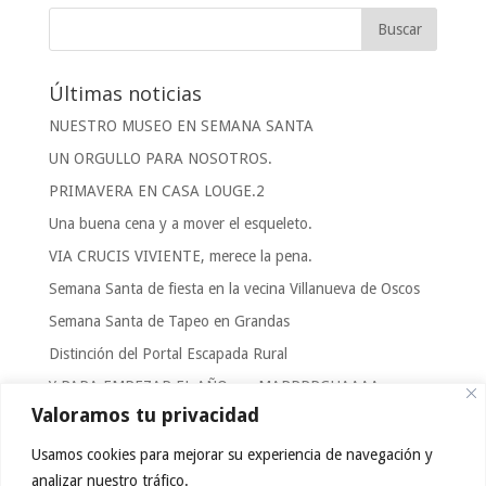
Últimas noticias
NUESTRO MUSEO EN SEMANA SANTA
UN ORGULLO PARA NOSOTROS.
PRIMAVERA EN CASA LOUGE.2
Una buena cena y a mover el esqueleto.
VIA CRUCIS VIVIENTE, merece la pena.
Semana Santa de fiesta en la vecina Villanueva de Oscos
Semana Santa de Tapeo en Grandas
Distinción del Portal Escapada Rural
Y PARA EMPEZAR EL AÑO……MARRRRCHAAAA
Valoramos tu privacidad
FOTOGRAFIAS DE CASA LOUGE.2 Y ALRREDEDORES.
Usamos cookies para mejorar su experiencia de navegación y
Categorías
analizar nuestro tráfico.