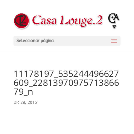
Seleccionar página
11178197_535244496627
609_22813970975713866
79_n
Dic 28, 2015