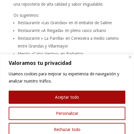
una repostería de alta calidad y sabor inigualable.
Os sugerimos:
Restaurante «Las Grandas» en el embalse de Salime
Restaurante «A Reigada» en pleno casco urbano
Restaurante » La Parrilla» en Cereixeira a medio camino
entre Grandas y Villarmayor
Mesón «Catro Ventos» en Barbeitos
Restaurante «Cantábrico» en A Fonsagrada
Valoramos tu privacidad
Pulperia «Caldeira» en A Fonsagrada
Usamos cookies para mejorar su experiencia de navegación y
Pulperia «O Candal» en A Fonsagrada
analizar nuestro tráfico.
Aceptar todo
Personalizar
Aviso Legal
Política de privacidad
Rechazar todo