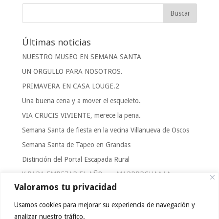
Últimas noticias
NUESTRO MUSEO EN SEMANA SANTA
UN ORGULLO PARA NOSOTROS.
PRIMAVERA EN CASA LOUGE.2
Una buena cena y a mover el esqueleto.
VIA CRUCIS VIVIENTE, merece la pena.
Semana Santa de fiesta en la vecina Villanueva de Oscos
Semana Santa de Tapeo en Grandas
Distinción del Portal Escapada Rural
Y PARA EMPEZAR EL AÑO……MARRRRCHAAAA
Valoramos tu privacidad
FOTOGRAFIAS DE CASA LOUGE.2 Y ALRREDEDORES.
Usamos cookies para mejorar su experiencia de navegación y
Categorías
analizar nuestro tráfico.