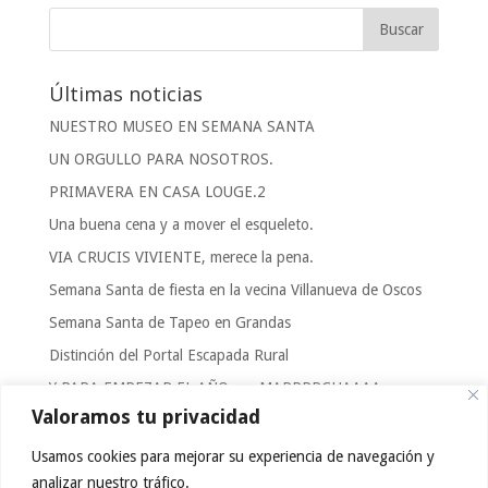
Últimas noticias
NUESTRO MUSEO EN SEMANA SANTA
UN ORGULLO PARA NOSOTROS.
PRIMAVERA EN CASA LOUGE.2
Una buena cena y a mover el esqueleto.
VIA CRUCIS VIVIENTE, merece la pena.
Semana Santa de fiesta en la vecina Villanueva de Oscos
Semana Santa de Tapeo en Grandas
Distinción del Portal Escapada Rural
Y PARA EMPEZAR EL AÑO……MARRRRCHAAAA
Valoramos tu privacidad
FOTOGRAFIAS DE CASA LOUGE.2 Y ALRREDEDORES.
Usamos cookies para mejorar su experiencia de navegación y
Categorías
analizar nuestro tráfico.